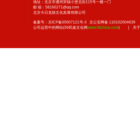
地址：北京市通州宋镇小堡北街115号一楼一门
邮 箱：58160271@qq.com
北京今日龙脉文化发展有限公司
备案号：京ICP备05007121号-3 京公安网备 110102004639
公司运营中的网站(56民族文化网
www.56china.com
)
|
关