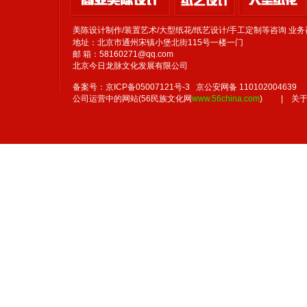
美陈设计制作/装置艺术/大型纸花/纸艺设计/手工定制等咨询 
地址：北京市通州宋镇小堡北街115号一楼一门
邮 箱：58160271@qq.com
北京今日龙脉文化发展有限公司
备案号：京ICP备05007121号-3 京公安网备 110102004639
公司运营中的网站(56民族文化网
www.56china.com
)
|
关