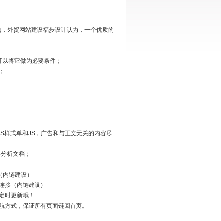
题，外贸网站建设福步设计认为，一个优质的
就可以将它做为必要条件；
；
S样式单和JS，广告和与正文无关的内容尽
键字分析文档；
接（内链建设）
连接（内链建设）
定时更新哦！
子栏目导航方式，保证所有页面链回首页。