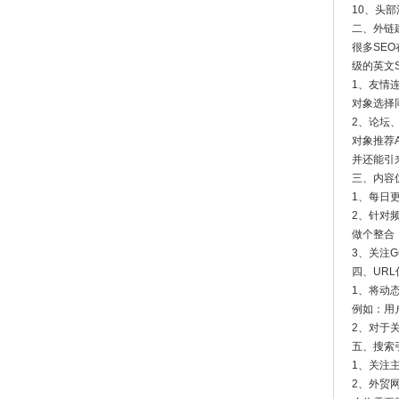
10、头部添
二、外链
很多SE
级的英文
1、友情
对象选择
2、论坛
对象推荐
并还能引
三、内容
1、每日
2、针对
做个整合
3、关注
四、URL
1、将动态
例如：用户
2、对于
五、搜索
1、关注
2、外贸