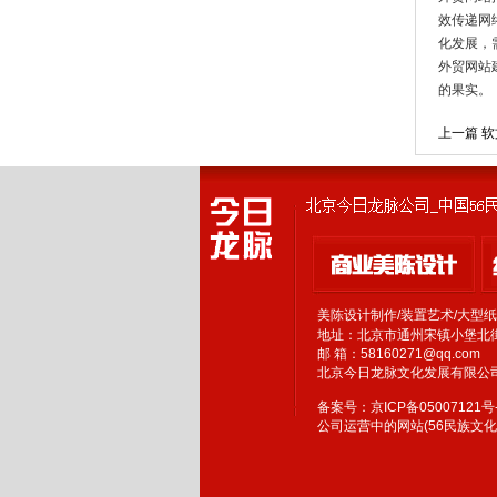
效传递网
化发展，
外贸网站
的果实。
上一篇 
美陈设计制作/装置艺术/大型
地址：北京市通州宋镇小堡北街
邮 箱：58160271@qq.com
北京今日龙脉文化发展有限公
备案号：京ICP备05007121号-
公司运营中的网站(56民族文