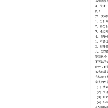
么你需要
3、关注
间！
六、关键
1、分析
2、将分
3、通过
七、邮件
1、不要
2、邮件
八、新闻
说到这个
不可以尝
此外，任
这当然是
方法都有
常见的外
（1）搜
（2）关
（3）网
（4）Al
外贸网站