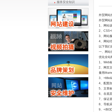
服务安全知识
外贸网站
外贸网站
1、网站
2、CS
3、网站
4、网站
以下我们
一、网站
优化全站
1、Web
2、网页
量用ifr
3、<ti
4、配图加
5、文章标
6、在底
7、保证
8、导航采
9、</B