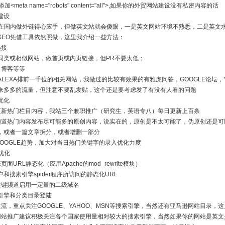
加<meta name="robots" content="all">,如果你的外贸网站建设没有私密内容的话
建设
O在国内做外链得心应手，但做英文站就会傻眼，一是英文网站环境不熟悉，二是英文
SEO凭借工具依然照做，这里我介绍一些方法：
连接
同类或相似网站，做首页或内页链接，但PR不要太低；
、博客等等
ALEXA排前一千位的相关网站，我做过的比较有效果的有雅虎问答，GOOGLE论坛，
来多多的流量，但注意不要乱发贴，这个还是要考虑发了有没有人看的问题
优化
更新热门栏目内容，我站三个兼职推广（研究生，英语专八）每日更新上百条
频道热门内容发布尽可能多的原创内容，说实在的，原创是不太可能了，伪原创还是可
，或者一篇文章拆分，或者增删一部分
GOOGLE趋势，加大对当日热门关键字的录入优化力度
优化
页面URL静态化（应用Apache的mod_rewrite模块）
和搜索引擎spider程序所访问的静态化URL
关键频道启用一定量的二级域名
引擎和分类目录登陆
主流，重点关注GOOGLE、YAHOO、MSN等搜索引擎，当然还有亚马逊网站目录，
网站推广建议积极关注各个国家使用量相对较大的搜索引擎，当然如果你的网站是英文