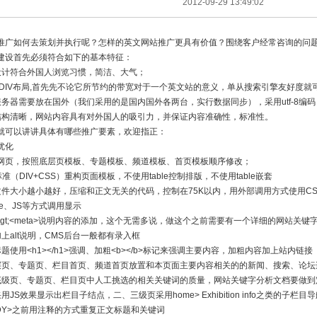
2012-09-29 13:49:02
推广如何去策划并执行呢？怎样的英文网站推广更具有价值？围绕客户经常咨询的问
建设首先必须符合如下的基本特征：
设计符合外国人浏览习惯，简洁、大气；
S+DIV布局,首先先不论它所节约的带宽对于一个英文站的意义，单从搜索引擎友好度
服务器需要放在国外（我们采用的是国内国外各两台，实行数据同步），采用utf-8编码
结构清晰，网站内容具有对外国人的吸引力，并保证内容准确性，标准性。
就可以讲讲具体有哪些推广要素，欢迎指正：
优化
网页，按照底层页模板、专题模板、频道模板、首页模板顺序修改；
标准（DIV+CSS）重构页面模板，不使用table控制排版，不使用table嵌套
文件大小越小越好，压缩和正文无关的代码，控制在75K以内，用外部调用方式使用CS
ame、JS等方式调用显示
tle&gt;<meta>说明内容的添加，这个无需多说，做这个之前需要有一个详细的网站关
上alt说明，CMS后台一般都有录入框
题使用<h1></h1>强调、加粗<b></b>标记来强调主要内容，加粗内容加上站内链
层页、专题页、栏目首页、频道首页放置和本页面主要内容相关的的新闻、搜索、论坛
底级页、专题页、栏目页中人工挑选的相关关键词的质量，网站关键字分析文档要做到
用JS效果显示出栏目子结点，二、三级页采用home> Exhibition info之类的
ODY>之前用注释的方式重复正文标题和关键词