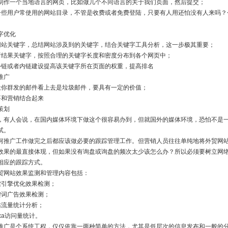
制作一个当地语言的网页，比如做几个不同语言的关于我们页面，然后提交；
一些用户常使用的网站目录，不管是收费或者免费登陆，只要有人用还怕没有人来吗？
字优化
网站关键字，总结网站涉及到的关键字，结合关键字工具分析，这一步极其重要；
析结果关键字，按照合理的关键字长度和密度分布到各个网页中；
外链或者内链建设提高该关键字所在页面的权重，提高排名
推广
让你群发的邮件看上去是垃圾邮件，要具有一定的价值；
要和营销结合起来
策划
，有人会说，在国内媒体环境下做这个很容易办到，但就国外的媒体环境，恐怕不是
试。
何推广工作做完之后都应该做必要的跟踪管理工作。但营销人员往往单纯地将外贸网
效果的最直接体现，但如果没有询盘或询盘的频次太少该怎么办？所以必须要树立网
相应的跟踪方式。
贸网站效果监测和管理内容包括：
索引擎优化效果检测；
键词广告效果检测；
站流量统计分析；
exa访问量统计。
推广是个系统工程，仅仅依靠一两种简单的方法，尤其是低层次的信息发布和一般的