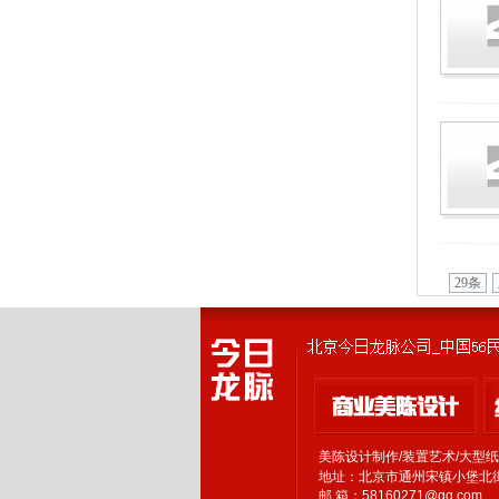
29条
美陈设计制作/装置艺术/大型
地址：北京市通州宋镇小堡北街
邮 箱：58160271@qq.com