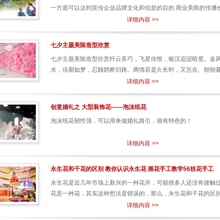
一方面可以达到宣传企业品牌文化和信息的目的.商业美陈的传播价值
详细内容 >>
七夕主题美陈造型欣赏
七夕主题美陈造型欣赏纤云弄巧，飞星传恨，银汉迢迢暗度。金
水，佳期如梦，忍顾鹊桥归路。两情若是久长时，又岂在、朝朝暮暮
详细内容 >>
创意婚礼之 大型装饰花——泡沫纸花
泡沫纸花韧性强，可以用来做婚礼路引，很有特色的！
详细内容 >>
永生花和干花的区别 教你认识永生花 插花手工教学56枝花手工
永生花是近几年市场上新兴的一种花卉，可能很多人还没有接触
花是一种花，其实这种想法是错误的，那么，永生花和干花的区别是
详细内容 >>